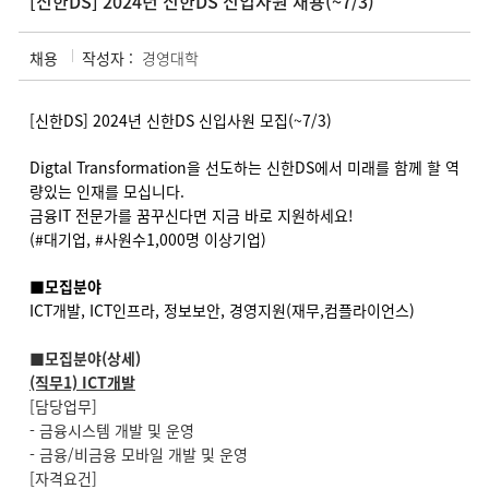
[신한DS] 2024년 신한DS 신입사원 채용(~7/3)
채용
작성자 :
경영대학
[신한DS] 2024년 신한DS 신입사원 모집(~7/3)
Digtal Transformation을 선도하는 신한DS에서 미래를 함께 할 역
량있는 인재를 모십니다.
금융IT 전문가를 꿈꾸신다면 지금 바로 지원하세요!
(#대기업, #사원수1,000명 이상기업)
■
모집분야
ICT개발, ICT인프라, 정보보안, 경영지원(재무,컴플라이언스)
■
모집분야(상세)
(직무1) ICT개발
[담당업무]
- 금융시스템 개발 및 운영
- 금융/비금융 모바일 개발 및 운영
[자격요건]