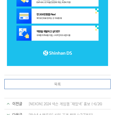
목록
이전글
[NEXON] 2024 넥슨 게임잼 '재밌넥' 홍보 (~6/26)
다음글
[파수&스패로우] 신입 공개 채용 (~7/7까지)