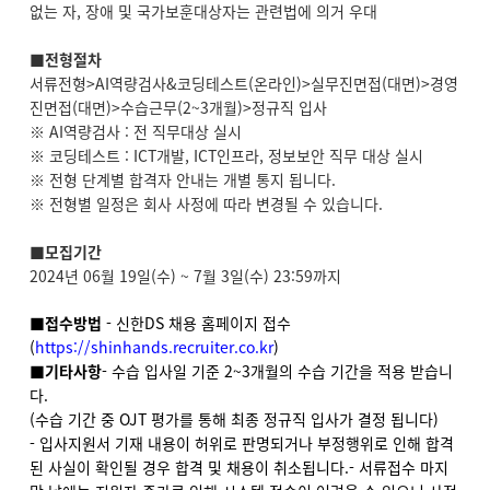
없는 자, 장애 및 국가보훈대상자는 관련법에 의거 우대
■전형절차
서류전형>AI역량검사&코딩테스트(온라인)>실무진면접(대면)>경영
진면접(대면)>수습근무(2~3개월)>정규직 입사
※ AI역량검사 : 전 직무대상 실시
※ 코딩테스트 : ICT개발, ICT인프라, 정보보안 직무 대상 실시
※ 전형 단계별 합격자 안내는 개별 통지 됩니다.
※ 전형별 일정은 회사 사정에 따라 변경될 수 있습니다.
■
모집기간
2024년 06월 19일(수) ~ 7월 3일(수) 23:59까지
■접수방법
- 신한DS 채용 홈페이지 접수
(
https://shinhands.recruiter.co.kr
)
■기타사항
- 수습 입사일 기준 2~3개월의 수습 기간을 적용 받습니
다.
(수습 기간 중 OJT 평가를 통해 최종 정규직 입사가 결정 됩니다)
- 입사지원서 기재 내용이 허위로 판명되거나 부정행위로 인해 합격
된 사실이 확인될 경우 합격 및 채용이 취소됩니다.
- 서류접수 마지