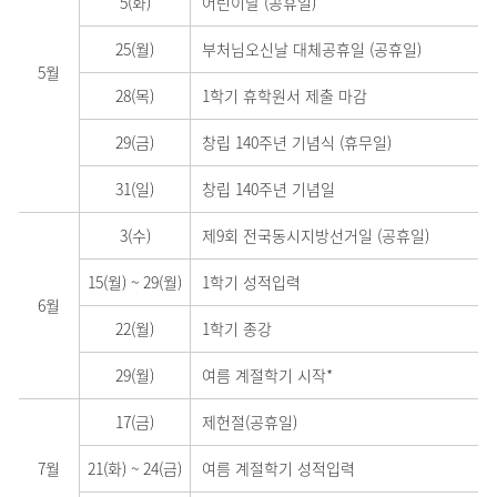
5(화)
어린이날 (공휴일)
25(월)
부처님오신날 대체공휴일 (공휴일)
5월
28(목)
1학기 휴학원서 제출 마감
29(금)
창립 140주년 기념식 (휴무일)
31(일)
창립 140주년 기념일
3(수)
제9회 전국동시지방선거일 (공휴일)
15(월)
~
29(월)
1학기 성적입력
6월
22(월)
1학기 종강
29(월)
여름 계절학기 시작*
17(금)
제헌절(공휴일)
7월
21(화)
~
24(금)
여름 계절학기 성적입력