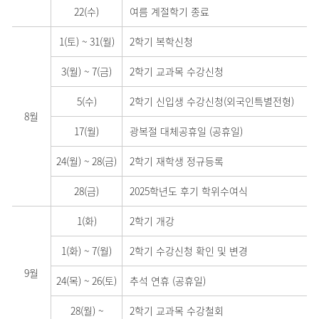
22(수)
여름 계절학기 종료
1(토)
~
31(월)
2학기 복학신청
3(월)
~
7(금)
2학기 교과목 수강신청
5(수)
2학기 신입생 수강신청(외국인특별전형)
8월
17(월)
광복절 대체공휴일 (공휴일)
24(월)
~
28(금)
2학기 재학생 정규등록
28(금)
2025학년도 후기 학위수여식
1(화)
2학기 개강
1(화)
~
7(월)
2학기 수강신청 확인 및 변경
9월
24(목)
~
26(토)
추석 연휴 (공휴일)
28(월)
~
2학기 교과목 수강철회