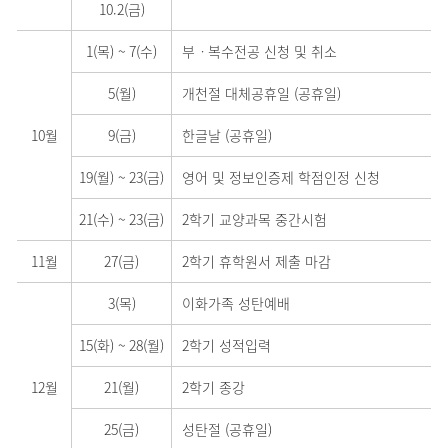
10.2(금)
1(목)
~
7(수)
부ㆍ복수전공 신청 및 취소
5(월)
개천절 대체공휴일 (공휴일)
10월
9(금)
한글날 (공휴일)
19(월)
~
23(금)
영어 및 정보인증제 학점인정 신청
21(수)
~
23(금)
2학기 교양과목 중간시험
11월
27(금)
2학기 휴학원서 제출 마감
3(목)
이화가족 성탄예배
15(화)
~
28(월)
2학기 성적입력
12월
21(월)
2학기 종강
25(금)
성탄절 (공휴일)