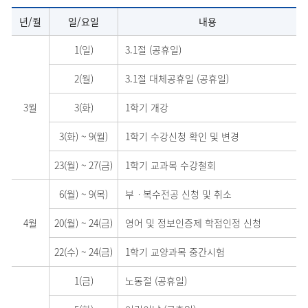
년/월
일/요일
내용
1(일)
3.1절 (공휴일)
2(월)
3.1절 대체공휴일 (공휴일)
3월
3(화)
1학기 개강
3(화)
~
9(월)
1학기 수강신청 확인 및 변경
23(월)
~
27(금)
1학기 교과목 수강철회
6(월)
~
9(목)
부ㆍ복수전공 신청 및 취소
4월
20(월)
~
24(금)
영어 및 정보인증제 학점인정 신청
22(수)
~
24(금)
1학기 교양과목 중간시험
1(금)
노동절 (공휴일)