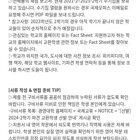
▷선배들의 체험 보고서: 현재 2021-2~2023-2학기 수기집을 보유
하고 있습니다. 수기집 열람을 원하시는 경우 국제오피스 이메일로
요청해 주시면 PDF 파일을 보내 드립니다.
* 참고사항: 2023학년도 2학기의 경우 아직 학기가 끝나지 않은 학
교들이 있어 순차적으로 추가 예정입니다.
▷관심있는 학교의 홈페이지 또는 Fact Sheet: 지원하고자 하는 학
교의 홈페이지에서 교환학생 관련 정보 또는 Fact Sheet를 찾아보
실 수 있습니다.
▷학교가 위치한 국가, 도시에 대한 사전 정보 조사: 위키피디아, 여
행 책자, 해당 학교 웹사이트, 기파견 학생 연락처 등을 통해 정보 조
사를 하시면 도움이 됩니다.
[
서류 작성 & 면접 준비 TIP]
▷제출 전 구비서류를 꼼꼼히 점검하여 누락된 서류가 없도록 확인
바랍니다. 구비서류 미비로 인한 책임은 학생 본인에게 있습니다.
-구비서류 목록: 경영대학 홈페이지 > 국제교류 > NOTICE > ‘[선발]
2024-2학기 파견 교환학생 선발 안내’ 게시글 확인
▷지원서 내 영어 작문에서 되도록 번역기나 직역체 사용은 자제 바
랍니다. 학생 본인의 실질 영어 실력을 확인하기 위한 영어 작문 테
스트인만큼 감점 요인이 되지 않도록 성실하게 작성 부탁드립니다.