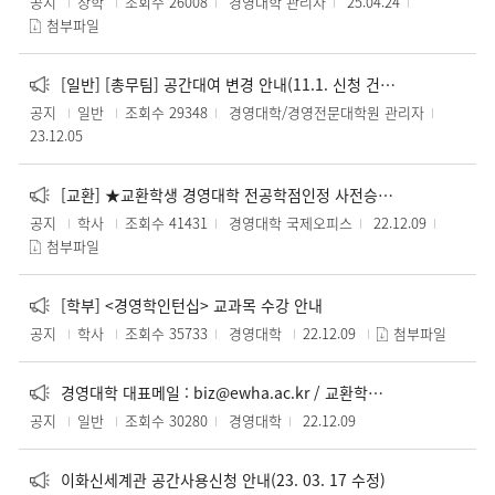
공지
장학
조회수 26008
경영대학 관리자
25.04.24
첨부파일
[일반] [총무팀] 공간대여 변경 안내(11.1. 신청 건부터 적용)
공지
일반
조회수 29348
경영대학/경영전문대학원 관리자
23.12.05
[교환] ★교환학생 경영대학 전공학점인정 사전승인제도 안내 (globalewha@ewha.ac.kr)
공지
학사
조회수 41431
경영대학 국제오피스
22.12.09
첨부파일
[학부] <경영학인턴십> 교과목 수강 안내
공지
학사
조회수 35733
경영대학
22.12.09
첨부파일
경영대학 대표메일 : biz@ewha.ac.kr / 교환학생학점인정: globalewha@ewha.ac.kr / 채용공고 : ccc@ewha.ac.kr
공지
일반
조회수 30280
경영대학
22.12.09
이화신세계관 공간사용신청 안내(23. 03. 17 수정)