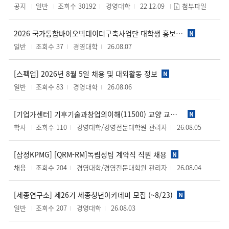
공지
일반
조회수 30192
경영대학
22.12.09
첨부파일
2026 국가통합바이오빅데이터구축사업단 대학생 홍보 서포터즈 BIKO HERO 2기 모집 (~8/12)
N
일반
조회수 37
경영대학
26.08.07
[스펙업] 2026년 8월 5일 채용 및 대외활동 정보
N
일반
조회수 83
경영대학
26.08.06
[기업가센터] 기후기술과창업의이해(11500) 교양 교과목 수강 안내 (수퍼빈 대표님 출강)
N
학사
조회수 110
경영대학/경영전문대학원 관리자
26.08.05
[삼정KPMG] [QRM-RM]독립성팀 계약직 직원 채용
N
채용
조회수 204
경영대학/경영전문대학원 관리자
26.08.04
[세종연구소] 제26기 세종청년아카데미 모집 (~8/23)
N
일반
조회수 207
경영대학
26.08.03